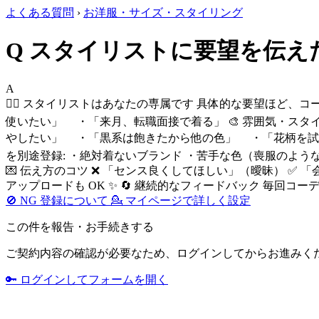
よくある質問
›
お洋服・サイズ・スタイリング
Q
スタイリストに要望を伝え
A
💁‍♀️ スタイリストはあなたの専属です 具体的な要望ほど、
使いたい」 ・「来月、転職面接で着る」 🎨 雰囲気・ス
やしたい」 ・「黒系は飽きたから他の色」 ・「花柄を試して
を別途登録: ・絶対着ないブランド ・苦手な色（喪服のような
💌 伝え方のコツ ❌ 「センス良くしてほしい」（曖昧）
アップロードも OK ✨ 🔄 継続的なフィードバック 毎回
🚫 NG 登録について
💁 マイページで詳しく設定
この件を報告・お手続きする
ご契約内容の確認が必要なため、ログインしてからお進みく
🔑 ログインしてフォームを開く