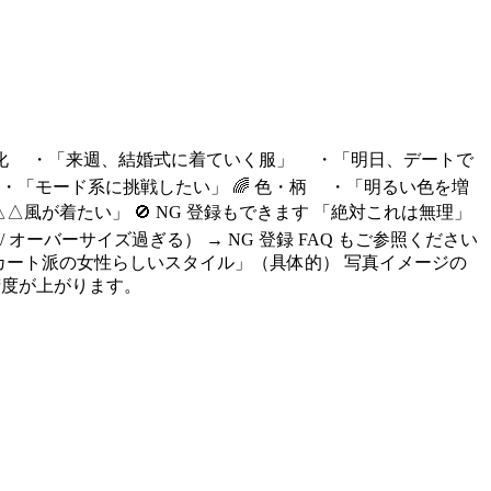
ベント特化 ・「来週、結婚式に着ていく服」 ・「明日、デートで
「モード系に挑戦したい」 🌈 色・柄 ・「明るい色を増
風が着たい」 🚫 NG 登録もできます 「絶対これは無理」
ーバーサイズ過ぎる） → NG 登録 FAQ もご参照ください
カート派の女性らしいスタイル」（具体的） 写真イメージの
て精度が上がります。