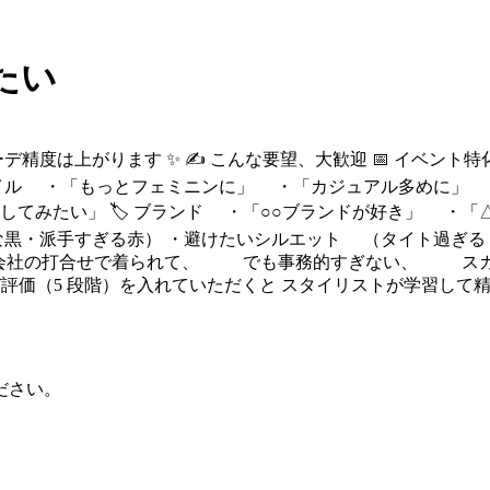
たい
コーデ精度は上がります ✨ ✍️ こんな要望、大歓迎 📅 イ
タイル ・「もっとフェミニンに」 ・「カジュアル多めに」 ・
みたい」 🏷 ブランド ・「○○ブランドが好き」 ・「△△
黒・派手すぎる赤） ・避けたいシルエット （タイト過ぎる / オ
 ✅ 「会社の打合せで着られて、 でも事務的すぎない、 ス
コーデ評価（5 段階）を入れていただくと スタイリストが学習し
ださい。