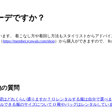
ーデですか？
ます。 着こなし方や着回し方法もスタイリストからアドバイ
（
https://member.rcawaii.com/shop
）から購入ができますので、 R
他の質問
望はどれくらい通りますか？
Q
レンタルする服は自分で選べま
ルできる服のサイズについて
Q
靴やバッグはレンタルしてい