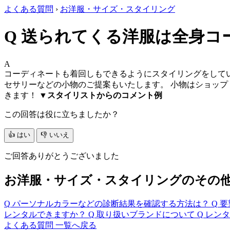
よくある質問
›
お洋服・サイズ・スタイリング
Q
送られてくる洋服は全身コ
A
コーディネートも着回しもできるようにスタイリングをしてい
セサリーなどの小物のご提案もいたします。 小物はショップ
きます！
▼スタイリストからのコメント例
この回答は役に立ちましたか？
👍 はい
👎 いいえ
ご回答ありがとうございました
お洋服・サイズ・スタイリングのその
Q
パーソナルカラーなどの診断結果を確認する方法は？
Q
要
レンタルできますか？
Q
取り扱いブランドについて
Q
レンタ
よくある質問 一覧へ戻る