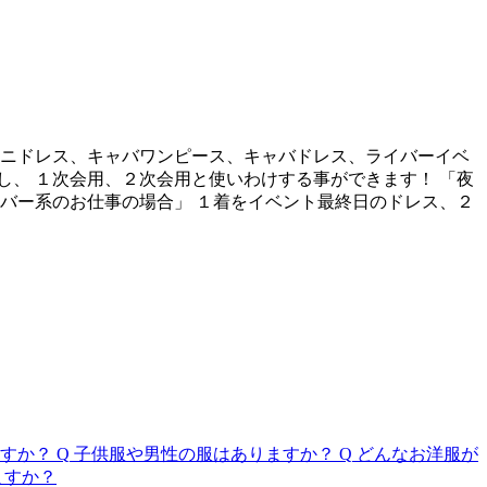
ミニドレス、キャバワンピース、キャバドレス、ライバーイベ
し、 １次会用、２次会用と使いわけする事ができます！ 「夜
バー系のお仕事の場合」 １着をイベント最終日のドレス、２
すか？
Q
子供服や男性の服はありますか？
Q
どんなお洋服が
ますか？