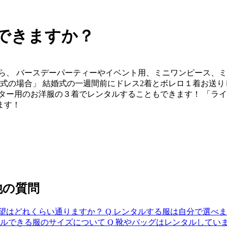
できますか？
ら、 バースデーパーティーやイベント用、ミニワンピース、
式の場合」 結婚式の一週間前にドレス2着とボレロ１着お送り
ター用のお洋服の３着でレンタルすることもできます！ 「ライ
ます！
他の質問
望はどれくらい通りますか？
Q
レンタルする服は自分で選べま
ルできる服のサイズについて
Q
靴やバッグはレンタルしてい