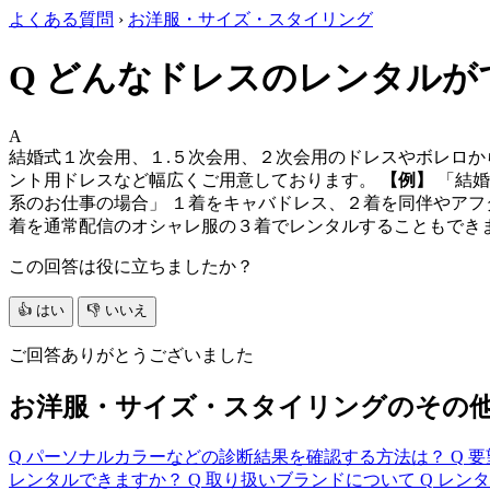
よくある質問
›
お洋服・サイズ・スタイリング
Q
どんなドレスのレンタルが
A
結婚式１次会用、１.５次会用、２次会用のドレスやボレロか
ント用ドレスなど幅広くご用意しております。
【例】
「結婚
系のお仕事の場合」 １着をキャバドレス、２着を同伴やアフ
着を通常配信のオシャレ服の３着でレンタルすることもでき
この回答は役に立ちましたか？
👍 はい
👎 いいえ
ご回答ありがとうございました
お洋服・サイズ・スタイリングのその
Q
パーソナルカラーなどの診断結果を確認する方法は？
Q
要
レンタルできますか？
Q
取り扱いブランドについて
Q
レンタ