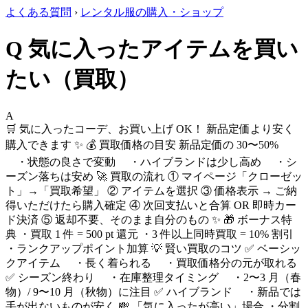
よくある質問
›
レンタル服の購入・ショップ
Q
気に入ったアイテムを買い
たい（買取）
A
🛒 気に入ったコーデ、お買い上げ OK！ 新品定価より安く
購入できます ✨ 💰 買取価格の目安 新品定価の 30〜50%
・状態の良さで変動 ・ハイブランドは少し高め ・シ
ーズン落ちは安め 🚀 買取の流れ ① マイページ「クローゼッ
ト」→「買取希望」 ② アイテムを選択 ③ 価格表示 → ご納
得いただけたら購入確定 ④ 次回支払いと合算 OR 即時カー
ド決済 ⑤ 返却不要、そのまま自分のもの ✨ 🎁 ボーナス特
典 ・買取 1 件 = 500 pt 還元 ・3 件以上同時買取 = 10% 割引
・ランクアップポイント加算 💡 賢い買取のコツ ✅ ベーシッ
クアイテム ・長く着られる ・買取価格分の元が取れる
✅ シーズン終わり ・在庫整理タイミング ・2〜3 月（春
物）/ 9〜10 月（秋物）に注目 ✅ ハイブランド ・新品では
手が出ないものが安く 💸 「気に入ったが高い」場合 ・分割