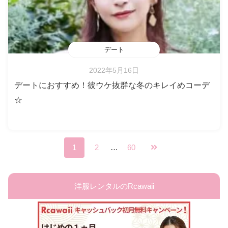
デート
2022年5月16日
デートにおすすめ！彼ウケ抜群な冬のキレイめコーデ
☆
1
2
…
60
洋服レンタルのRcawaii