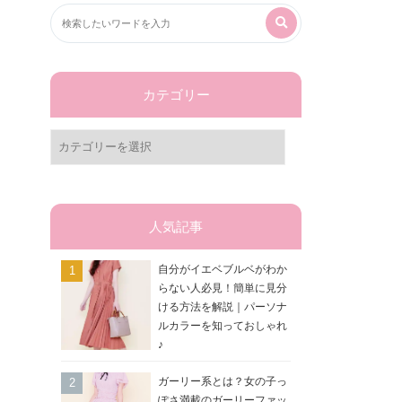
カテゴリー
カ
テ
ゴ
リ
ー
人気記事
自分がイエベブルベがわか
らない人必見！簡単に見分
ける方法を解説｜パーソナ
ルカラーを知っておしゃれ
♪
ガーリー系とは？女の子っ
ぽさ満載のガーリーファッ