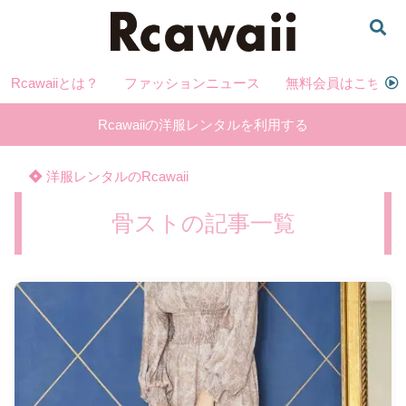
Rcawaiiとは？
ファッションニュース
無料会員はこちら
Rcawaiiの洋服レンタルを利用する
洋服レンタルのRcawaii
骨ストの記事一覧