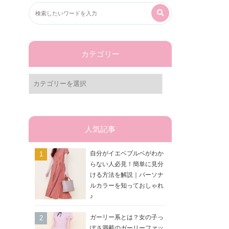
カテゴリー
カ
テ
ゴ
リ
ー
人気記事
自分がイエベブルベがわか
らない人必見！簡単に見分
ける方法を解説｜パーソナ
ルカラーを知っておしゃれ
♪
ガーリー系とは？女の子っ
ぽさ満載のガーリーファッ