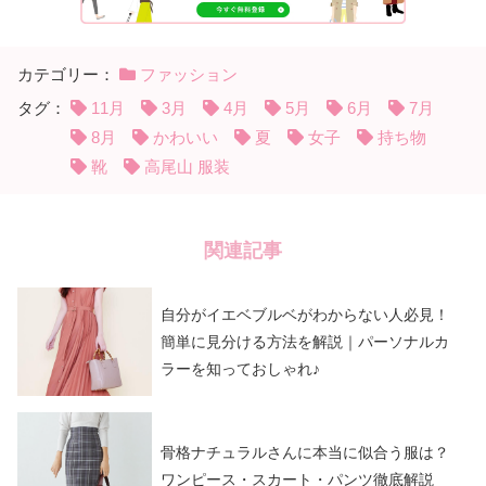
カテゴリー：
ファッション
タグ：
11月
3月
4月
5月
6月
7月
8月
かわいい
夏
女子
持ち物
靴
高尾山 服装
関連記事
自分がイエベブルベがわからない人必見！
簡単に見分ける方法を解説｜パーソナルカ
ラーを知っておしゃれ♪
骨格ナチュラルさんに本当に似合う服は？
ワンピース・スカート・パンツ徹底解説