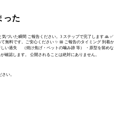
まった
と気づいた瞬間 ご報告ください。3 ステップで完了します 🙏 ✅
て無料です。ご安心ください ✨ 📅 ご報告のタイミング 到着か
・著しい過失 （焼け焦げ・ペットの噛み跡 等） ・原型を留め
者のみが確認します。 公開されることは絶対にありません。
ださい。