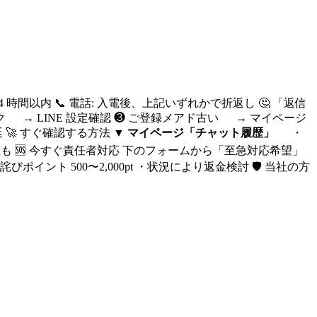
: 24 時間以内 📞 電話: 入電後、上記いずれかで折返し 🤔 「返信
ロック → LINE 設定確認 ❸ ご登録メアド古い → マイページ
延 🚀 すぐ確認する方法
▼ マイページ「チャット履歴」
・
 🆘 今すぐ責任者対応 下のフォームから「至急対応希望」
イント 500〜2,000pt ・状況により返金検討 🛡 当社の方