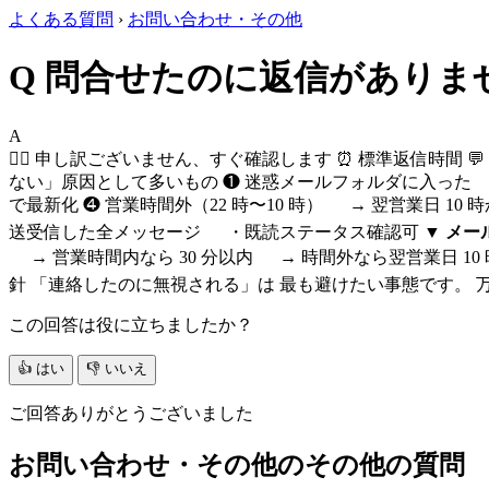
よくある質問
›
お問い合わせ・その他
Q
問合せたのに返信がありま
A
🙇‍♀️ 申し訳ございません、すぐ確認します ⏰ 標準返信時間 💬 マ
ない」原因として多いもの ❶ 迷惑メールフォルダに入った → 「rc
で最新化 ❹ 営業時間外（22 時〜10 時） → 翌営業日 10 
送受信した全メッセージ ・既読ステータス確認可
▼ メー
→ 営業時間内なら 30 分以内 → 時間外なら翌営業日 10 時
針 「連絡したのに無視される」は 最も避けたい事態です。 万
この回答は役に立ちましたか？
👍 はい
👎 いいえ
ご回答ありがとうございました
お問い合わせ・その他のその他の質問