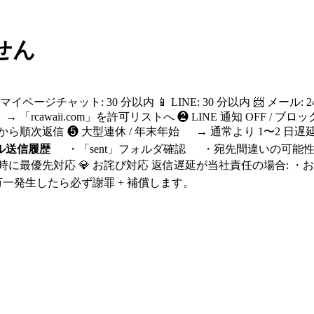
せん
イページチャット: 30 分以内 📱 LINE: 30 分以内 📨 メール
awaii.com」を許可リストへ ❷ LINE 通知 OFF / ブ
時から順次返信 ❺ 大型連休 / 年末年始 → 通常より 1〜2 日遅
ル送信履歴
・「sent」フォルダ確認 ・宛先間違いの可能性も
に最優先対応 💎 お詫び対応 返信遅延が当社責任の場合: ・お詫びポ
一発生したら必ず謝罪 + 補償します。