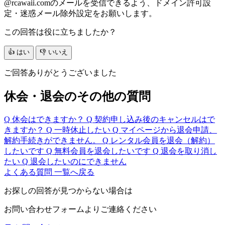
@rcawaii.comのメールを受信できるよう、ドメイン許可設
定・迷惑メール除外設定をお願いします。
この回答は役に立ちましたか？
👍 はい
👎 いいえ
ご回答ありがとうございました
休会・退会のその他の質問
Q
休会はできますか？
Q
契約申し込み後のキャンセルはで
きますか？
Q
一時休止したい
Q
マイページから退会申請、
解約手続きができません。
Q
レンタル会員を退会（解約）
したいです
Q
無料会員を退会したいです
Q
退会を取り消し
たい
Q
退会したいのにできません
よくある質問 一覧へ戻る
お探しの回答が見つからない場合は
お問い合わせフォームよりご連絡ください