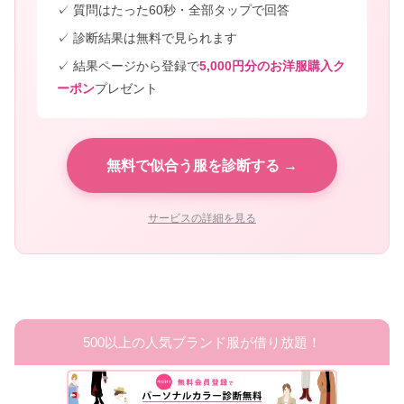
✓ 質問はたった60秒・全部タップで回答
✓ 診断結果は無料で見られます
✓ 結果ページから登録で
5,000円分のお洋服購入ク
ーポン
プレゼント
無料で似合う服を診断する →
サービスの詳細を見る
500以上の人気ブランド服が借り放題！