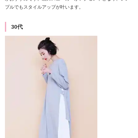
プルでもスタイルアップが叶います。
30代