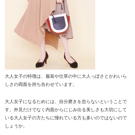
大人女子の特徴は、服装や仕草の中に大人っぽさとかわいら
しさの両面を持ち合わせています。
大人女子になるためには、自分磨きを怠らないということで
す。外見だけでなく内面からにじみ出る美しさも大切にして
いる大人女子の方たちに憧れている方も多いのではないので
しょうか。