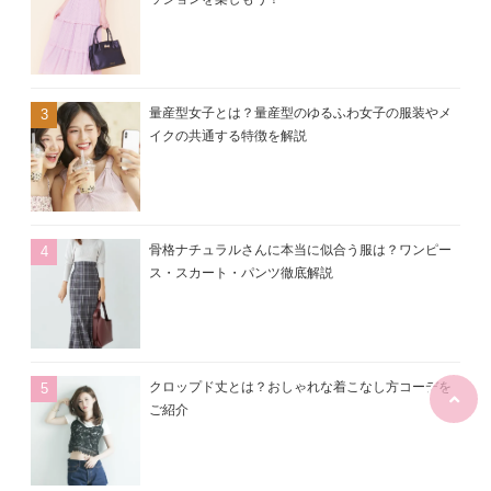
量産型女子とは？量産型のゆるふわ女子の服装やメ
イクの共通する特徴を解説
骨格ナチュラルさんに本当に似合う服は？ワンピー
ス・スカート・パンツ徹底解説
クロップド丈とは？おしゃれな着こなし方コーデを
ご紹介