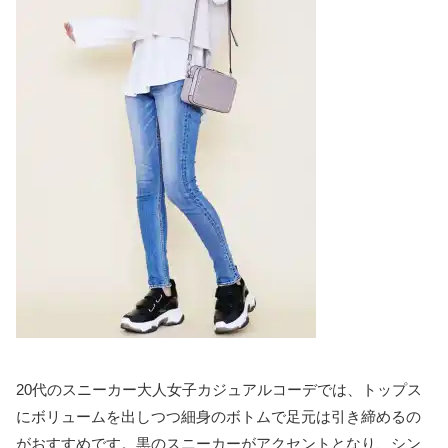
20代のスニーカー大人女子カジュアルコーデでは、トップス
にボリュームを出しつつ細身のボトムで足元は引き締めるの
がおすすめです。黒のスニーカーがアクセントとなり、シン