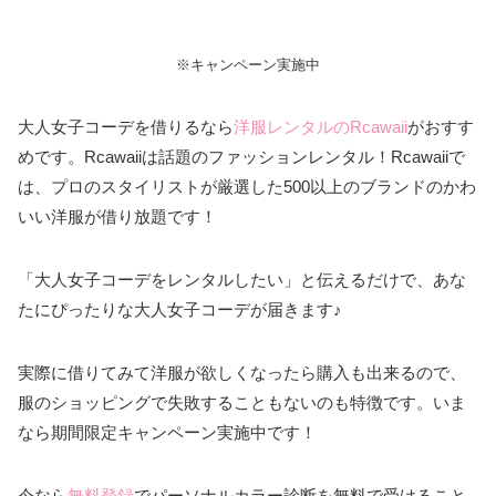
※キャンペーン実施中
大人女子コーデを借りるなら
洋服レンタルのRcawaii
がおすす
めです。Rcawaiiは話題のファッションレンタル！Rcawaiiで
は、プロのスタイリストが厳選した500以上のブランドのかわ
いい洋服が借り放題です！
「大人女子コーデをレンタルしたい」と伝えるだけで、あな
たにぴったりな大人女子コーデが届きます♪
実際に借りてみて洋服が欲しくなったら購入も出来るので、
服のショッピングで失敗することもないのも特徴です。いま
なら期間限定キャンペーン実施中です！
今なら
無料登録
でパーソナルカラー診断を無料で受けること