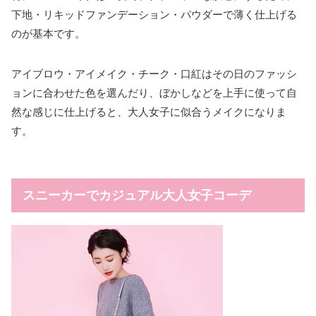
下地・リキッドファンデーション・パウダーで薄く仕上げる
のが基本です。
アイブロウ・アイメイク・チーク・口紅はその日のファッシ
ョンに合わせた色を選んだり、ぼかしなどを上手に使って自
然な感じに仕上げると、大人女子に似合うメイクになりま
す。
スニーカーでカジュアル大人女子コーデ