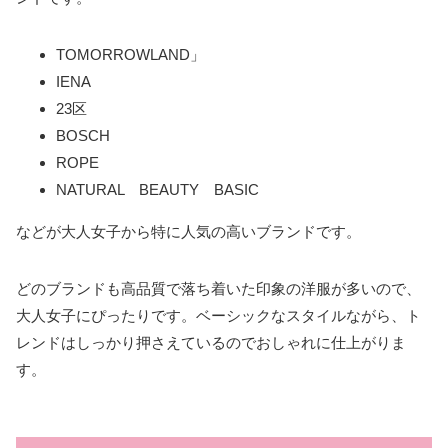
TOMORROWLAND」
IENA
23区
BOSCH
ROPE
NATURAL BEAUTY BASIC
などが大人女子から特に人気の高いブランドです。
どのブランドも高品質で落ち着いた印象の洋服が多いので、
大人女子にぴったりです。ベーシックなスタイルながら、ト
レンドはしっかり押さえているのでおしゃれに仕上がりま
す。