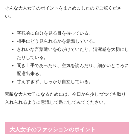
そんな大人女子のポイントをまとめましたのでご覧くださ
い。
客観的に自分を見る目を持っている。
相手にどう見られるかを意識している。
きれいな言葉遣いを心がけていたり、清潔感を大切にし
たりしている。
聞き上手であったり、空気を読んだり、細かいところに
配慮出来る。
甘えすぎず、しっかり自立している。
素敵な大人女子になるためには、今日から少しづつでも取り
入れられるように意識して過ごしてみてください。
大人女子のファッションのポイント