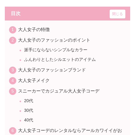
目次
大人女子の特徴
大人女子のファッションのポイント
派手にならないシンプルなカラー
ふんわりとしたシルエットのアイテム
大人女子のファッションブランド
大人女子メイク
スニーカーでカジュアル大人女子コーデ
20代
30代
40代
大人女子コーデのレンタルならアールカワイイがお