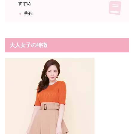
すすめ
共有:
大人女子の特徴