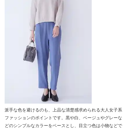
派手な色を避けるのも、上品な清楚感求められる大人女子系
ファッションのポイントです。黒や白、ベージュやグレーな
どのシンプルなカラーをベースとし、目立つ色は小物などで