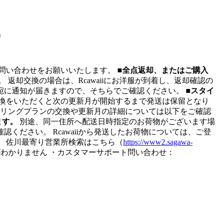
）
お問い合わせをお願いいたします。
■全点返却、またはご購入
却交換の場合は、Rcawaiiにお洋服が到着し、返却確認の
宛に通知が届きますので、そちらでご確認ください。
■スタイ
換をいただくと次の更新月が開始するまで発送は保留となり
イリングプランの交換や更新月の詳細については以下をご確認
ます。
別途、同一住所へ配送日時指定のお荷物がございます場
ださい。 Rcawaiiから発送したお荷物については、ご登
 佐川最寄り営業所検索はこちら（
https://www2.sagawa-
わかりません ・カスタマーサポート問い合わせ：