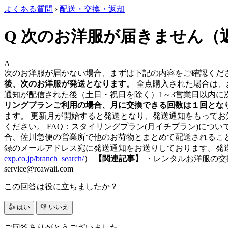
よくある質問
›
配送・交換・返却
Q
次のお洋服が届きません（
A
次のお洋服が届かない場合、まずは下記の内容をご確認くだ
後、次のお洋服が発送となります。
全点購入された場合は、お
通知が配信された後（土日・祝日を除く）1～3営業日以内
リングプランご利用の場合、月に交換できる回数は１回とな
ます。 更新月が開始すると発送となり、発送通知をもってお
ください。 FAQ：スタイリングプラン(月イチプラン)につ
合、佐川急便の営業所で他のお荷物とまとめて配送されることが
録のメールアドレス宛に発送通知をお送りしております。発
exp.co.jp/branch_search/
）
【関連記事】
・レンタルお洋服の交
service@rcawaii.com
この回答は役に立ちましたか？
👍 はい
👎 いいえ
ご回答ありがとうございました