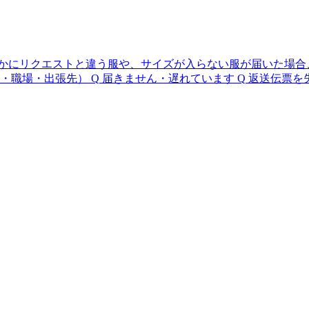
かにリクエストと違う服や、サイズが入らない服が届いた場合
・職場・出張先）
Q
届きません・遅れています
Q
返送伝票を