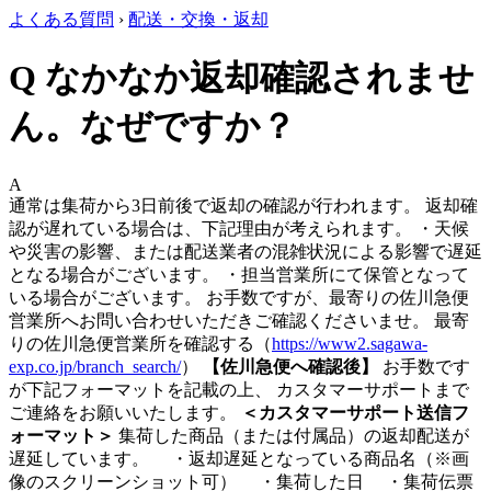
よくある質問
›
配送・交換・返却
Q
なかなか返却確認されませ
ん。なぜですか？
A
通常は集荷から3日前後で返却の確認が行われます。 返却確
認が遅れている場合は、下記理由が考えられます。 ・天候
や災害の影響、または配送業者の混雑状況による影響で遅延
となる場合がございます。 ・担当営業所にて保管となって
いる場合がございます。 お手数ですが、最寄りの佐川急便
営業所へお問い合わせいただきご確認くださいませ。 最寄
りの佐川急便営業所を確認する（
https://www2.sagawa-
exp.co.jp/branch_search/
）
【佐川急便へ確認後】
お手数です
が下記フォーマットを記載の上、 カスタマーサポートまで
ご連絡をお願いいたします。
＜カスタマーサポート送信フ
ォーマット＞
集荷した商品（または付属品）の返却配送が
遅延しています。 ・返却遅延となっている商品名（※画
像のスクリーンショット可） ・集荷した日 ・集荷伝票