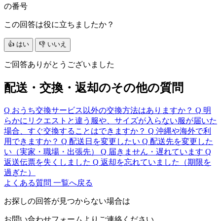
の番号
この回答は役に立ちましたか？
👍 はい
👎 いいえ
ご回答ありがとうございました
配送・交換・返却のその他の質問
Q
おうち交換サービス以外の交換方法はありますか？
Q
明
らかにリクエストと違う服や、サイズが入らない服が届いた
場合、すぐ交換することはできますか？
Q
沖縄や海外で利
用できますか？
Q
配送日を変更したい
Q
配送先を変更した
い（実家・職場・出張先）
Q
届きません・遅れています
Q
返送伝票を失くしました
Q
返却を忘れていました（期限を
過ぎた）
よくある質問 一覧へ戻る
お探しの回答が見つからない場合は
お問い合わせフォームよりご連絡ください