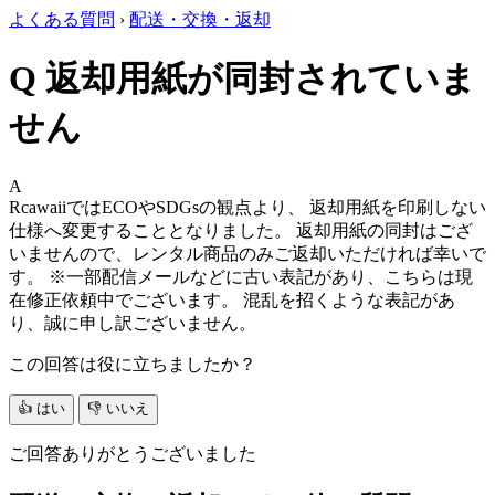
よくある質問
›
配送・交換・返却
Q
返却用紙が同封されていま
せん
A
RcawaiiではECOやSDGsの観点より、 返却用紙を印刷しない
仕様へ変更することとなりました。 返却用紙の同封はござ
いませんので、レンタル商品のみご返却いただければ幸いで
す。
※一部配信メールなどに古い表記があり、こちらは現
在修正依頼中でございます。
混乱を招くような表記があ
り、誠に申し訳ございません。
この回答は役に立ちましたか？
👍 はい
👎 いいえ
ご回答ありがとうございました