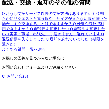
配送・交換・返却のその他の質問
Q
おうち交換サービス以外の交換方法はありますか？
Q
明
らかにリクエストと違う服や、サイズが入らない服が届いた
場合、すぐ交換することはできますか？
Q
沖縄や海外で利
用できますか？
Q
配送日を変更したい
Q
配送先を変更した
い（実家・職場・出張先）
Q
届きません・遅れています
Q
返送伝票を失くしました
Q
返却を忘れていました（期限を
過ぎた）
よくある質問 一覧へ戻る
お探しの回答が見つからない場合は
お問い合わせフォームよりご連絡ください
💬 お問い合わせ