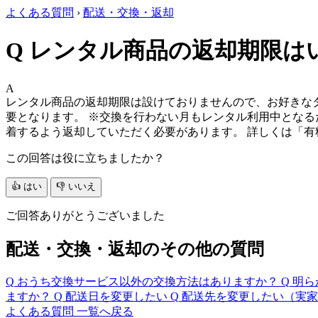
よくある質問
›
配送・交換・返却
Q
レンタル商品の返却期限は
A
レンタル商品の返却期限は設けておりませんので、お好きなタイ
要となります。
※交換を行わない月もレンタル利用中となる
着するよう返却していただく必要があります。 詳しくは「
この回答は役に立ちましたか？
👍 はい
👎 いいえ
ご回答ありがとうございました
配送・交換・返却のその他の質問
Q
おうち交換サービス以外の交換方法はありますか？
Q
明ら
ますか？
Q
配送日を変更したい
Q
配送先を変更したい（実家
よくある質問 一覧へ戻る