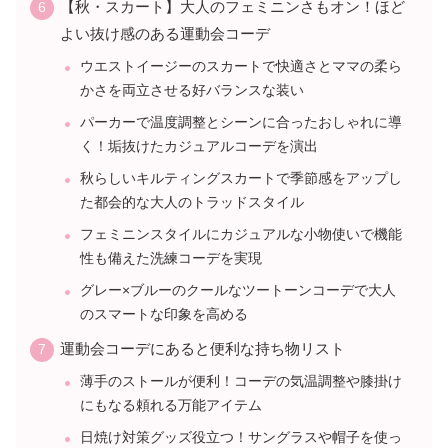
【秋・スカート】大人のフェミニンさもオン！ほど
よい抜け感のある運動会コーデ
ウエストイージーのスカートで快適さとママの柔ら
かさを両立させる好バランスな装い
パーカーで温度調整とシーンに合ったおしゃれに導
く！垢抜けたカジュアルコーデを演出
秋らしいキルティングスカートで季節感をアップし
た都会的な大人のトラッドスタイル
フェミニンスタイルにカジュアルな小物使いで機能
性も備えた洗練コーデを実現
グレー×ブルーのクールなツートーンコーデで大人
のスマートな印象を高める
運動会コーデにあると便利な持ち物リスト
薄手のストールが便利！コーデの気温調整や膝掛け
にもなる頼れる万能アイテム
日焼け対策グッズ役立つ！サングラスや帽子を使っ