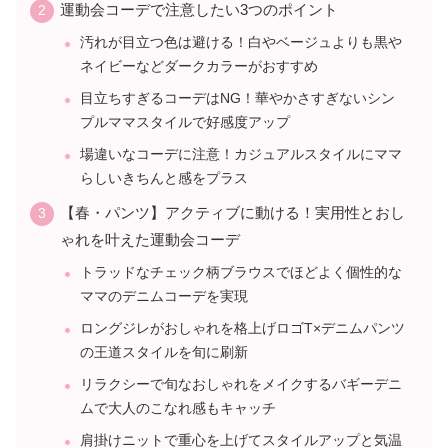
運動会コーデで注意したい3つのポイント
汚れが目立つ色は避ける！白やベージュよりも黒や
ネイビーなどダークカラーがおすすめ
目立ちすぎるコーデはNG！華やかさすぎないシン
プルママスタイルで好感度アップ
場違いなコーデに注意！カジュアルスタイルにママ
らしいきちんと感をプラス
【春・パンツ】アクティブに動ける！実用性とおし
ゃれを叶えた運動会コーデ
トラッドなチェック柄ブラウスでほどよく個性的な
ママのデニムコーデを実現
ロングジレがおしゃれを格上げロゴT×デニムパンツ
の王道スタイルを旬に刷新
リラクシーで旬なおしゃれをメイクするバギーデニ
ムで大人のこなれ感もキャッチ
肩掛けニットで重心を上げてスタイルアップと気温