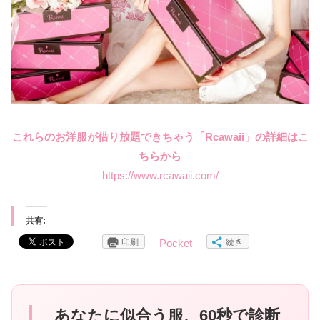
これらのお洋服が借り放題できちゃう「Rcawaii」の詳細はこ
ちらから
https://www.rcawaii.com/
共有:
印刷
続き
Pocket
あなたに似合う服、60秒で診断