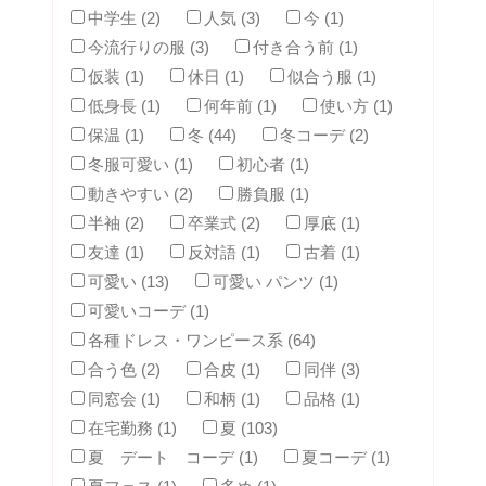
中学生 (2)
人気 (3)
今 (1)
今流行りの服 (3)
付き合う前 (1)
仮装 (1)
休日 (1)
似合う服 (1)
低身長 (1)
何年前 (1)
使い方 (1)
保温 (1)
冬 (44)
冬コーデ (2)
冬服可愛い (1)
初心者 (1)
動きやすい (2)
勝負服 (1)
半袖 (2)
卒業式 (2)
厚底 (1)
友達 (1)
反対語 (1)
古着 (1)
可愛い (13)
可愛い パンツ (1)
可愛いコーデ (1)
各種ドレス・ワンピース系 (64)
合う色 (2)
合皮 (1)
同伴 (3)
同窓会 (1)
和柄 (1)
品格 (1)
在宅勤務 (1)
夏 (103)
夏 デート コーデ (1)
夏コーデ (1)