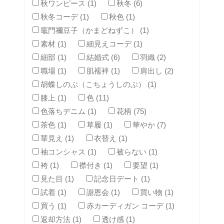
秋ワンピース (1)
秋冬 (6)
秋冬コーデ (1)
秋色 (1)
竈門禰豆子（かまどねずこ） (1)
素材 (1)
細見えコーデ (1)
細部 (1)
結婚式 (6)
羽織 (2)
職場 (1)
肌襦袢 (1)
肩出し (2)
胡蝶しのぶ（こちょうしのぶ） (1)
膝上 (1)
色 (11)
色落ちデニム (1)
花柄 (75)
茶色 (1)
草履 (1)
華やか (7)
華見え (1)
衣替え (1)
袖コンシャス (1)
被らない (1)
袴 (1)
襟付き (1)
要望 (1)
見た目 (1)
記念日デート (1)
試着 (1)
謝恩会 (1)
買い物 (1)
買う (1)
赤カーディガン コーデ (1)
返却方法 (1)
透け感 (1)