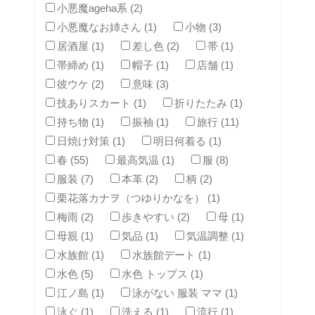
小悪魔ageha系 (2)
小悪魔なお姉さん (1)
小物 (3)
居酒屋 (1)
差し色 (2)
帯 (1)
帯締め (1)
帽子 (1)
店舗 (1)
彼ウケ (2)
意味 (3)
技ありスカート (1)
折りたたみ (1)
持ち物 (1)
振袖 (1)
旅行 (11)
日焼け対策 (1)
明日何着る (1)
春 (55)
最高気温 (1)
服 (8)
服装 (7)
本革 (2)
柄 (2)
栗花落カナヲ（つゆりかなを） (1)
梅雨 (2)
歩きやすい (2)
母 (1)
母親 (1)
気品 (1)
気温調整 (1)
水族館 (1)
水族館デート (1)
水色 (5)
水色 トップス (1)
江ノ島 (1)
泳がない 服装 ママ (1)
泳ぐ (1)
洗える (1)
流行 (1)