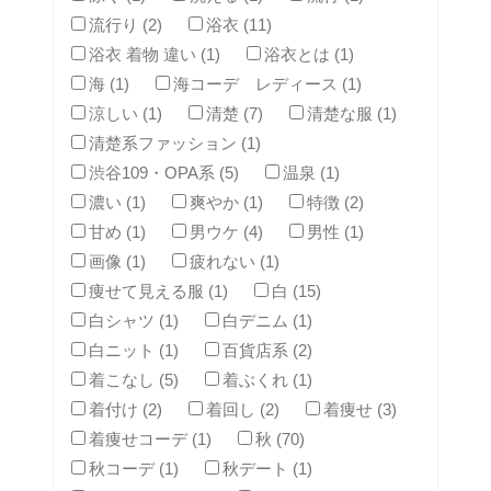
流行り (2)
浴衣 (11)
浴衣 着物 違い (1)
浴衣とは (1)
海 (1)
海コーデ レディース (1)
涼しい (1)
清楚 (7)
清楚な服 (1)
清楚系ファッション (1)
渋谷109・OPA系 (5)
温泉 (1)
濃い (1)
爽やか (1)
特徴 (2)
甘め (1)
男ウケ (4)
男性 (1)
画像 (1)
疲れない (1)
痩せて見える服 (1)
白 (15)
白シャツ (1)
白デニム (1)
白ニット (1)
百貨店系 (2)
着こなし (5)
着ぶくれ (1)
着付け (2)
着回し (2)
着痩せ (3)
着痩せコーデ (1)
秋 (70)
秋コーデ (1)
秋デート (1)