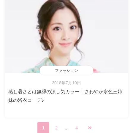
ファッション
2018年7月10日
蒸し暑さとは無縁の涼し気カラー！さわやか水色三姉
妹の浴衣コーデ♪
1
2
…
4