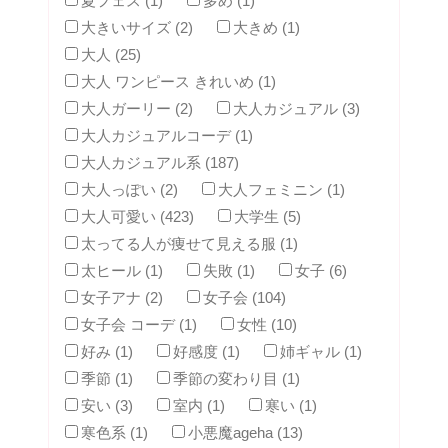
夏フェス (1)
多め (1)
大きいサイズ (2)
大きめ (1)
大人 (25)
大人 ワンピース きれいめ (1)
大人ガーリー (2)
大人カジュアル (3)
大人カジュアルコーデ (1)
大人カジュアル系 (187)
大人っぽい (2)
大人フェミニン (1)
大人可愛い (423)
大学生 (5)
太ってる人が痩せて見える服 (1)
太ヒール (1)
失敗 (1)
女子 (6)
女子アナ (2)
女子会 (104)
女子会 コーデ (1)
女性 (10)
好み (1)
好感度 (1)
姉ギャル (1)
季節 (1)
季節の変わり目 (1)
安い (3)
室内 (1)
寒い (1)
寒色系 (1)
小悪魔ageha (13)