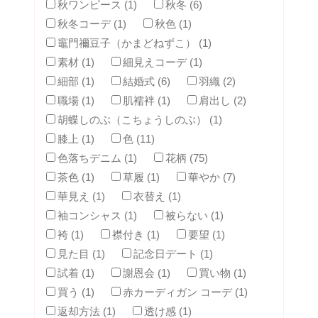
秋ワンピース (1)
秋冬 (6)
秋冬コーデ (1)
秋色 (1)
竈門禰豆子（かまどねずこ） (1)
素材 (1)
細見えコーデ (1)
細部 (1)
結婚式 (6)
羽織 (2)
職場 (1)
肌襦袢 (1)
肩出し (2)
胡蝶しのぶ（こちょうしのぶ） (1)
膝上 (1)
色 (11)
色落ちデニム (1)
花柄 (75)
茶色 (1)
草履 (1)
華やか (7)
華見え (1)
衣替え (1)
袖コンシャス (1)
被らない (1)
袴 (1)
襟付き (1)
要望 (1)
見た目 (1)
記念日デート (1)
試着 (1)
謝恩会 (1)
買い物 (1)
買う (1)
赤カーディガン コーデ (1)
返却方法 (1)
透け感 (1)