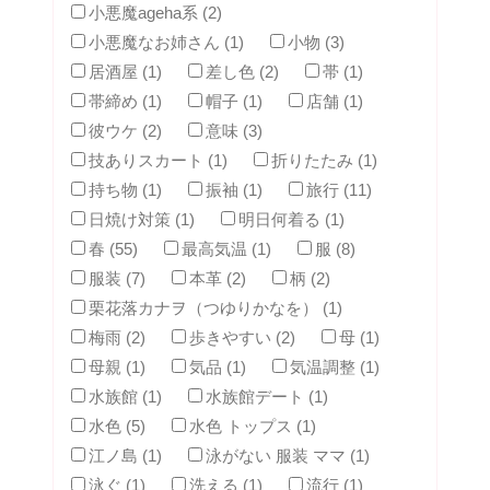
小悪魔ageha系 (2)
小悪魔なお姉さん (1)
小物 (3)
居酒屋 (1)
差し色 (2)
帯 (1)
帯締め (1)
帽子 (1)
店舗 (1)
彼ウケ (2)
意味 (3)
技ありスカート (1)
折りたたみ (1)
持ち物 (1)
振袖 (1)
旅行 (11)
日焼け対策 (1)
明日何着る (1)
春 (55)
最高気温 (1)
服 (8)
服装 (7)
本革 (2)
柄 (2)
栗花落カナヲ（つゆりかなを） (1)
梅雨 (2)
歩きやすい (2)
母 (1)
母親 (1)
気品 (1)
気温調整 (1)
水族館 (1)
水族館デート (1)
水色 (5)
水色 トップス (1)
江ノ島 (1)
泳がない 服装 ママ (1)
泳ぐ (1)
洗える (1)
流行 (1)