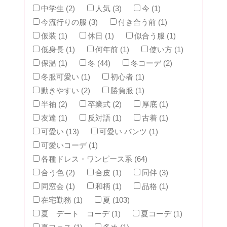
中学生 (2)
人気 (3)
今 (1)
今流行りの服 (3)
付き合う前 (1)
仮装 (1)
休日 (1)
似合う服 (1)
低身長 (1)
何年前 (1)
使い方 (1)
保温 (1)
冬 (44)
冬コーデ (2)
冬服可愛い (1)
初心者 (1)
動きやすい (2)
勝負服 (1)
半袖 (2)
卒業式 (2)
厚底 (1)
友達 (1)
反対語 (1)
古着 (1)
可愛い (13)
可愛い パンツ (1)
可愛いコーデ (1)
各種ドレス・ワンピース系 (64)
合う色 (2)
合皮 (1)
同伴 (3)
同窓会 (1)
和柄 (1)
品格 (1)
在宅勤務 (1)
夏 (103)
夏 デート コーデ (1)
夏コーデ (1)