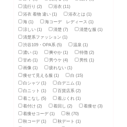
流行り (2)
浴衣 (11)
浴衣 着物 違い (1)
浴衣とは (1)
海 (1)
海コーデ レディース (1)
涼しい (1)
清楚 (7)
清楚な服 (1)
清楚系ファッション (1)
渋谷109・OPA系 (5)
温泉 (1)
濃い (1)
爽やか (1)
特徴 (2)
甘め (1)
男ウケ (4)
男性 (1)
画像 (1)
疲れない (1)
痩せて見える服 (1)
白 (15)
白シャツ (1)
白デニム (1)
白ニット (1)
百貨店系 (2)
着こなし (5)
着ぶくれ (1)
着付け (2)
着回し (2)
着痩せ (3)
着痩せコーデ (1)
秋 (70)
秋コーデ (1)
秋デート (1)