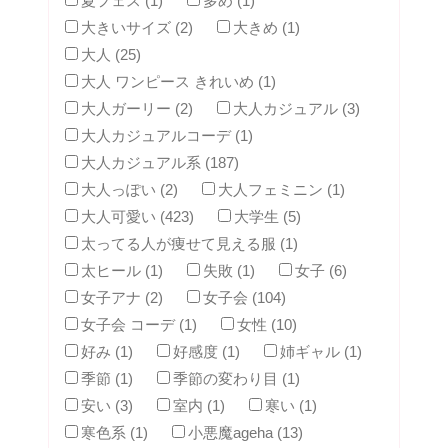
夏フェス (1)
多め (1)
大きいサイズ (2)
大きめ (1)
大人 (25)
大人 ワンピース きれいめ (1)
大人ガーリー (2)
大人カジュアル (3)
大人カジュアルコーデ (1)
大人カジュアル系 (187)
大人っぽい (2)
大人フェミニン (1)
大人可愛い (423)
大学生 (5)
太ってる人が痩せて見える服 (1)
太ヒール (1)
失敗 (1)
女子 (6)
女子アナ (2)
女子会 (104)
女子会 コーデ (1)
女性 (10)
好み (1)
好感度 (1)
姉ギャル (1)
季節 (1)
季節の変わり目 (1)
安い (3)
室内 (1)
寒い (1)
寒色系 (1)
小悪魔ageha (13)