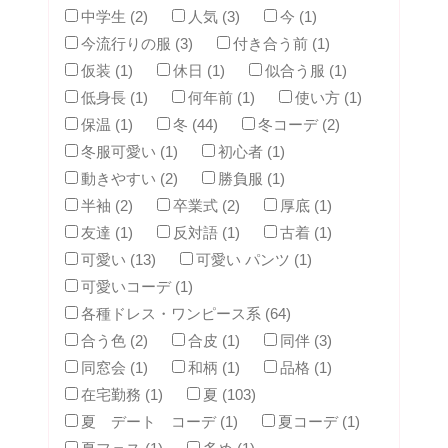
中学生 (2)
人気 (3)
今 (1)
今流行りの服 (3)
付き合う前 (1)
仮装 (1)
休日 (1)
似合う服 (1)
低身長 (1)
何年前 (1)
使い方 (1)
保温 (1)
冬 (44)
冬コーデ (2)
冬服可愛い (1)
初心者 (1)
動きやすい (2)
勝負服 (1)
半袖 (2)
卒業式 (2)
厚底 (1)
友達 (1)
反対語 (1)
古着 (1)
可愛い (13)
可愛い パンツ (1)
可愛いコーデ (1)
各種ドレス・ワンピース系 (64)
合う色 (2)
合皮 (1)
同伴 (3)
同窓会 (1)
和柄 (1)
品格 (1)
在宅勤務 (1)
夏 (103)
夏 デート コーデ (1)
夏コーデ (1)