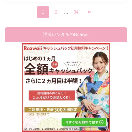
1
2
…
34
洋服レンタルのRcawaii