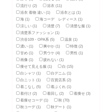
流行り (2)
浴衣 (11)
浴衣 着物 違い (1)
浴衣とは (1)
海 (1)
海コーデ レディース (1)
涼しい (1)
清楚 (7)
清楚な服 (1)
清楚系ファッション (1)
渋谷109・OPA系 (5)
温泉 (1)
濃い (1)
爽やか (1)
特徴 (2)
甘め (1)
男ウケ (4)
男性 (1)
画像 (1)
疲れない (1)
痩せて見える服 (1)
白 (15)
白シャツ (1)
白デニム (1)
白ニット (1)
百貨店系 (2)
着こなし (5)
着ぶくれ (1)
着付け (2)
着回し (2)
着痩せ (3)
着痩せコーデ (1)
秋 (70)
秋コーデ (1)
秋デート (1)