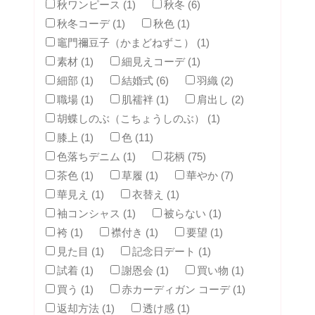
秋ワンピース (1)
秋冬 (6)
秋冬コーデ (1)
秋色 (1)
竈門禰豆子（かまどねずこ） (1)
素材 (1)
細見えコーデ (1)
細部 (1)
結婚式 (6)
羽織 (2)
職場 (1)
肌襦袢 (1)
肩出し (2)
胡蝶しのぶ（こちょうしのぶ） (1)
膝上 (1)
色 (11)
色落ちデニム (1)
花柄 (75)
茶色 (1)
草履 (1)
華やか (7)
華見え (1)
衣替え (1)
袖コンシャス (1)
被らない (1)
袴 (1)
襟付き (1)
要望 (1)
見た目 (1)
記念日デート (1)
試着 (1)
謝恩会 (1)
買い物 (1)
買う (1)
赤カーディガン コーデ (1)
返却方法 (1)
透け感 (1)