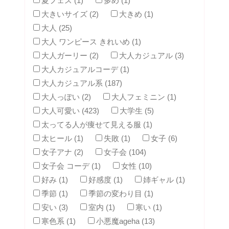
夏フェス (1)
多め (1)
大きいサイズ (2)
大きめ (1)
大人 (25)
大人 ワンピース きれいめ (1)
大人ガーリー (2)
大人カジュアル (3)
大人カジュアルコーデ (1)
大人カジュアル系 (187)
大人っぽい (2)
大人フェミニン (1)
大人可愛い (423)
大学生 (5)
太ってる人が痩せて見える服 (1)
太ヒール (1)
失敗 (1)
女子 (6)
女子アナ (2)
女子会 (104)
女子会 コーデ (1)
女性 (10)
好み (1)
好感度 (1)
姉ギャル (1)
季節 (1)
季節の変わり目 (1)
安い (3)
室内 (1)
寒い (1)
寒色系 (1)
小悪魔ageha (13)