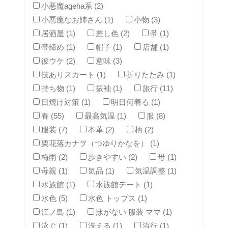
小悪魔ageha系 (2)
小悪魔なお姉さん (1)
小物 (3)
居酒屋 (1)
差し色 (2)
帯 (1)
帯締め (1)
帽子 (1)
店舗 (1)
彼ウケ (2)
意味 (3)
技ありスカート (1)
折りたたみ (1)
持ち物 (1)
振袖 (1)
旅行 (11)
日焼け対策 (1)
明日何着る (1)
春 (55)
最高気温 (1)
服 (8)
服装 (7)
本革 (2)
柄 (2)
栗花落カナヲ（つゆりかなを） (1)
梅雨 (2)
歩きやすい (2)
母 (1)
母親 (1)
気品 (1)
気温調整 (1)
水族館 (1)
水族館デート (1)
水色 (5)
水色 トップス (1)
江ノ島 (1)
泳がない 服装 ママ (1)
泳ぐ (1)
洗える (1)
流行 (1)